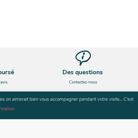
oursé
Des questions
’avis
Contactez-nous
ais on aimerait bien vous accompagner pendant votre visite... C'est
nnaliser
és