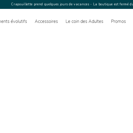
Crapouillette prend quelques jours de vacances - La boutique est fermé du
ents évolutifs
Accessoires
Le coin des Adultes
Promos