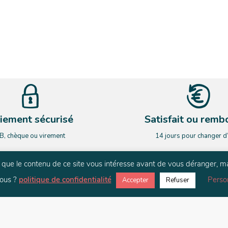
iement sécurisé
Satisfait ou remb
B, chèque ou virement
14 jours pour changer d
rs que le contenu de ce site vous intéresse avant de vous déranger, m
NEWSLETTER
ous ?
politique de confidentialité
Perso
Accepter
Refuser
ardez le contact. Restez informé de nos nouveauté et de nos actualit
E-mail
*