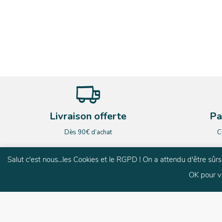
Livraison offerte
Pa
Dès 90€ d’achat
C
Salut c'est nous...les Cookies et le RGPD ! On a attendu d'être sû
OK pour v
G