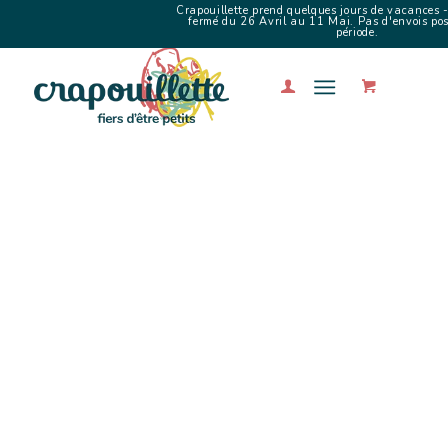
Crapouillette prend quelques jours de vacances -
fermé du 26 Avril au 11 Mai. Pas d'envois poss
période.