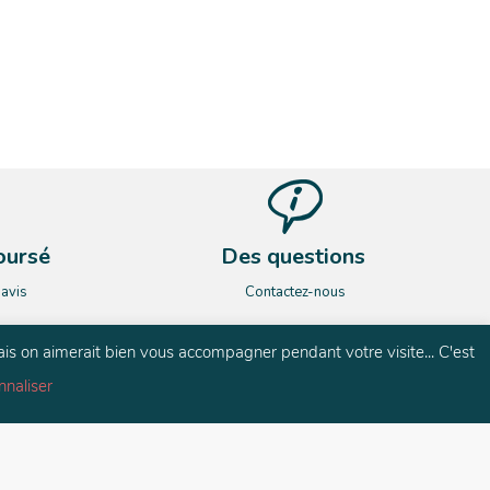
oursé
Des questions
’avis
Contactez-nous
ais on aimerait bien vous accompagner pendant votre visite... C'est
nnaliser
és