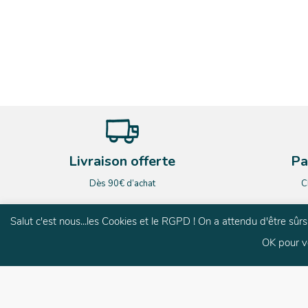
Livraison offerte
Pa
Dès 90€ d’achat
C
Salut c'est nous...les Cookies et le RGPD ! On a attendu d'être sû
OK pour v
G