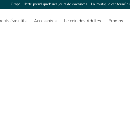
Crapouillette prend quelques jours de vacances - La boutique est fermé du
ents évolutifs
Accessoires
Le coin des Adultes
Promos