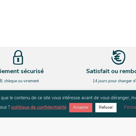
iement sécurisé
Satisfait ou remb
B, chèque ou virement
14 jours pour changer d
rs que le contenu de ce site vous intéresse avant de vous déranger, m
NEWSLETTER
ous ?
politique de confidentialité
Perso
Accepter
Refuser
ardez le contact. Restez informé de nos nouveauté et de nos actualit
E-mail
*