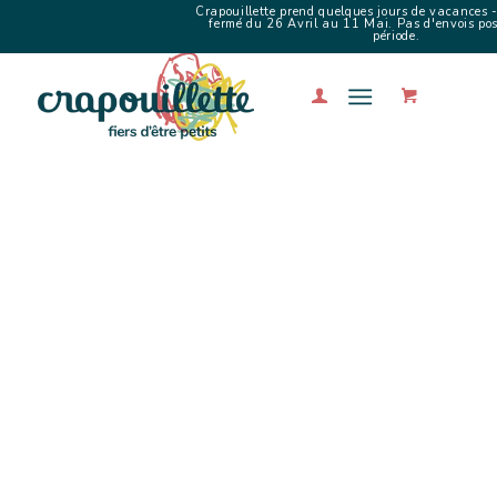
Crapouillette prend quelques jours de vacances -
fermé du 26 Avril au 11 Mai. Pas d'envois poss
période.