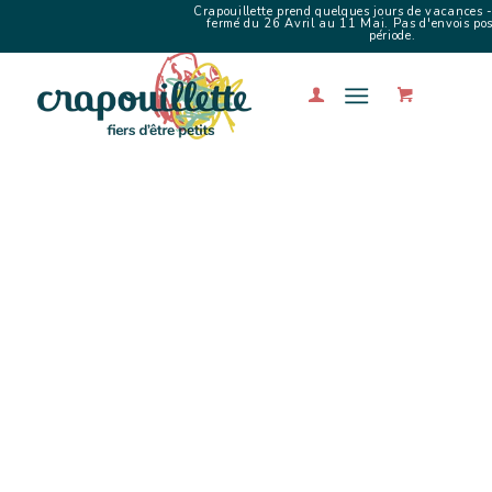
Crapouillette prend quelques jours de vacances -
fermé du 26 Avril au 11 Mai. Pas d'envois poss
période.