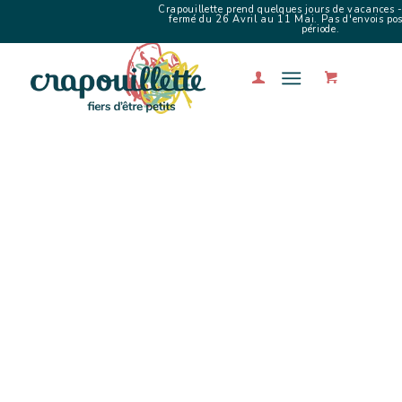
Crapouillette prend quelques jours de vacances -
fermé du 26 Avril au 11 Mai. Pas d'envois poss
période.