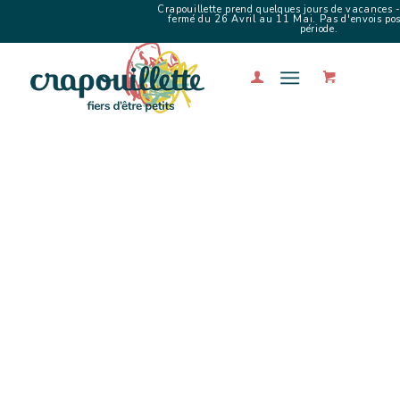
Crapouillette prend quelques jours de vacances -
fermé du 26 Avril au 11 Mai. Pas d'envois poss
période.