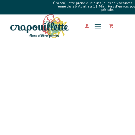
Crapouillette prend quelques jours de vacances -
fermé du 26 Avril au 11 Mai. Pas d'envois poss
période.